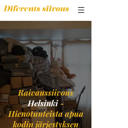
Raivaussiivous
Helsinki
-
Hienotunteista apua
kodin järjestyksen