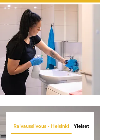
Raivaussiivous - Helsinki
Yleiset siivouksen kysymyks