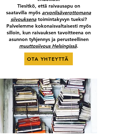
Tiesitkö, että raivausapu on
saatavilla myös
arvonlisäverottomana
siivouksena
toimintakyvyn tueksi?
Palvelemme kokonaisvaltaisesti myös
silloin, kun raivauksen tavoitteena on
asunnon tyhjennys ja perusteellinen
muuttosiivous Helsingissä
.
OTA YHTEYTTÄ