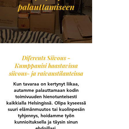
palauttamiseen
Diferents Siivous -
Kumppanisi haastavissa
siivous- ja raivaustilanteissa
Kun tavaraa on kertynyt liikaa,
autamme palauttamaan kodin
toimivuuden hienotunteisesti
kaikkialla Helsingissä. Olipa kyseessä
suuri elämänmuutos tai kuolinpesän
tyhjennys, hoidamme työn
kunnioituksella ja täysin sinun
ehdoillasi.