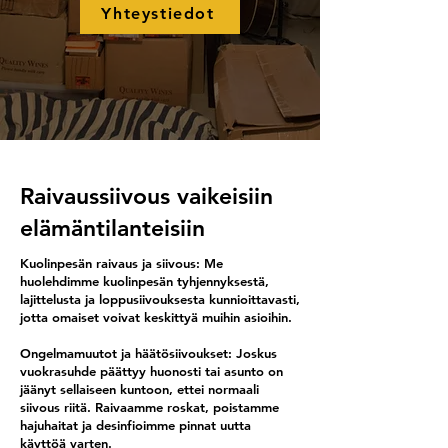
Yhteystiedot
Raivaussiivous vaikeisiin
elämäntilanteisiin
Kuolinpesän raivaus ja siivous: Me
huolehdimme kuolinpesän tyhjennyksestä,
lajittelusta ja loppusiivouksesta kunnioittavasti,
jotta omaiset voivat keskittyä muihin asioihin.
Ongelmamuutot ja häätösiivoukset: Joskus
vuokrasuhde päättyy huonosti tai asunto on
jäänyt sellaiseen kuntoon, ettei normaali
siivous riitä. Raivaamme roskat, poistamme
hajuhaitat ja desinfioimme pinnat uutta
käyttöä varten.