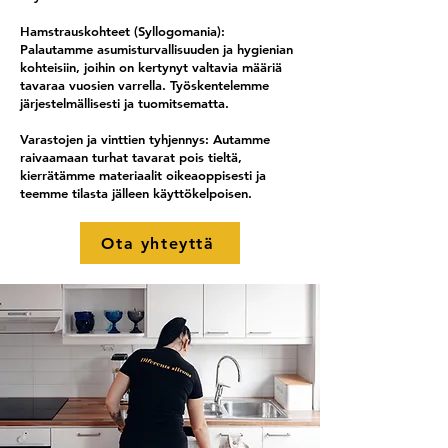
Hamstrauskohteet (Syllogomania):
Palautamme asumisturvallisuuden ja hygienian
kohteisiin, joihin on kertynyt valtavia määriä
tavaraa vuosien varrella. Työskentelemme
järjestelmällisesti ja tuomitsematta.
Varastojen ja vinttien tyhjennys: Autamme
raivaamaan turhat tavarat pois tieltä,
kierrätämme materiaalit oikeaoppisesti ja
teemme tilasta jälleen käyttökelpoisen.
Ota yhteyttä