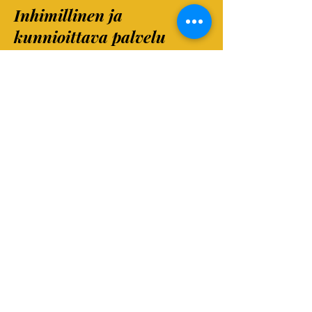
Inhimillinen ja
kunnioittava palvelu
Ymmärrämme, että
raivaussiivous voi olla henkisesti
iso askel. Me emme arvostele –
me autamme. Työskentelemme
empaattisesti ja asiakkaan
yksityisyyttä kunnioittaen.
Palvelu sopii myös omaisten
tueksi kuolinpesän raivauksessa
tai tilanteissa, joissa tarvitaan
ulkopuolista apua selkeyttämään
tilannetta.