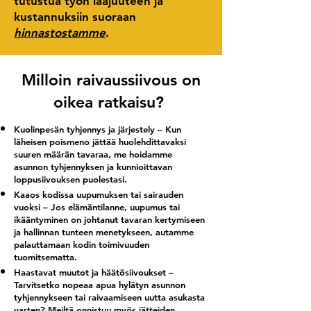
tutustua työn laajuuteen ja
kustannuksiin suoraan
hinnastostamme
.
Milloin raivaussiivous on
oikea ratkaisu?
Kuolinpesän tyhjennys ja järjestely – Kun
läheisen poismeno jättää huolehdittavaksi
suuren määrän tavaraa, me hoidamme
asunnon tyhjennyksen ja kunnioittavan
loppusiivouksen puolestasi.
Kaaos kodissa uupumuksen tai sairauden
vuoksi – Jos elämäntilanne, uupumus tai
ikääntyminen on johtanut tavaran kertymiseen
ja hallinnan tunteen menetykseen, autamme
palauttamaan kodin toimivuuden
tuomitsematta.
Haastavat muutot ja häätösiivoukset –
Tarvitsetko nopeaa apua hylätyn asunnon
tyhjennykseen tai raivaamiseen uutta asukasta
varten? Meiltä onnistuu myös jätteiden