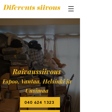
Raivaussiivous
Espoo, Vantaa, Helsinki ja
Uusimaa
040 624 1323