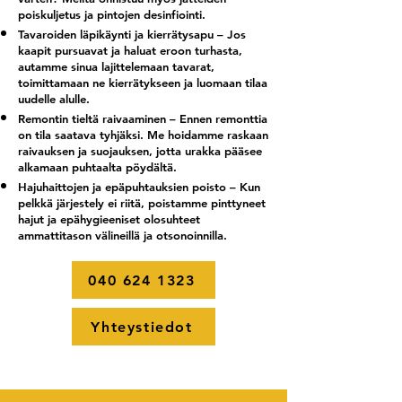
poiskuljetus ja pintojen desinfiointi.
Tavaroiden läpikäynti ja kierrätysapu – Jos
kaapit pursuavat ja haluat eroon turhasta,
autamme sinua lajittelemaan tavarat,
toimittamaan ne kierrätykseen ja luomaan tilaa
uudelle alulle.
Remontin tieltä raivaaminen – Ennen remonttia
on tila saatava tyhjäksi. Me hoidamme raskaan
raivauksen ja suojauksen, jotta urakka pääsee
alkamaan puhtaalta pöydältä.
Hajuhaittojen ja epäpuhtauksien poisto – Kun
pelkkä järjestely ei riitä, poistamme pinttyneet
hajut ja epähygieeniset olosuhteet
ammattitason välineillä ja otsonoinnilla.
040 624 1323
Yhteystiedot