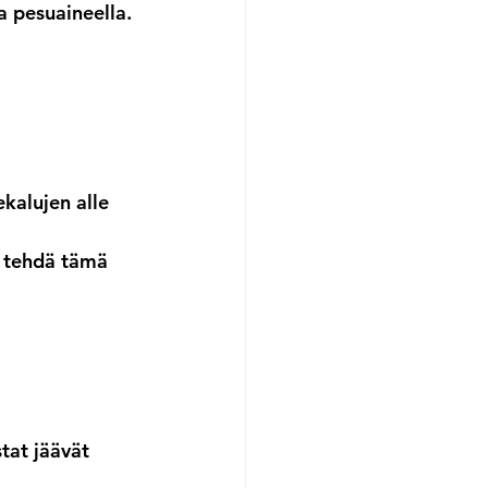
a pesuaineella. 
kalujen alle 
i tehdä tämä 
tat jäävät 