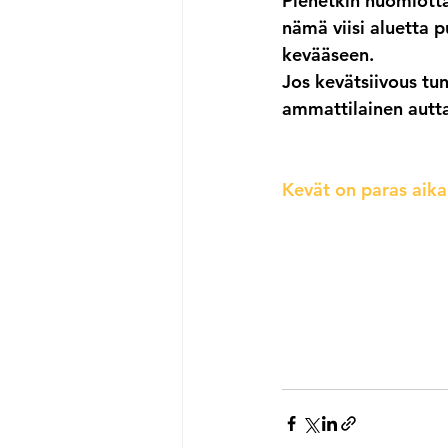
Pienetkin huomiotta
nämä viisi aluetta p
kevääseen.
Jos kevätsiivous tun
ammattilainen autta
Kevät on paras aika 