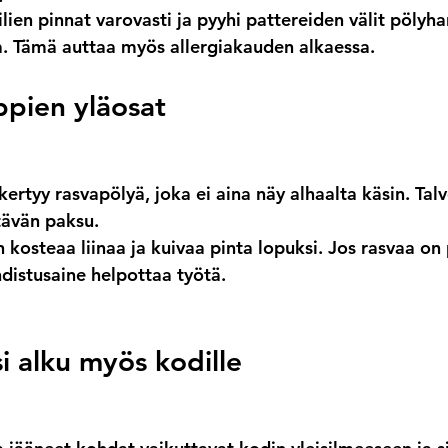
ilien pinnat varovasti ja pyyhi pattereiden välit pölyhar
a. Tämä auttaa myös allergiakauden alkaessa.
ppien yläosat
ertyy rasvapölyä, joka ei aina näy alhaalta käsin. Tal
ttävän paksu.
kosteaa liinaa ja kuivaa pinta lopuksi. Jos rasvaa on 
hdistusaine helpottaa työtä.
i alku myös kodille