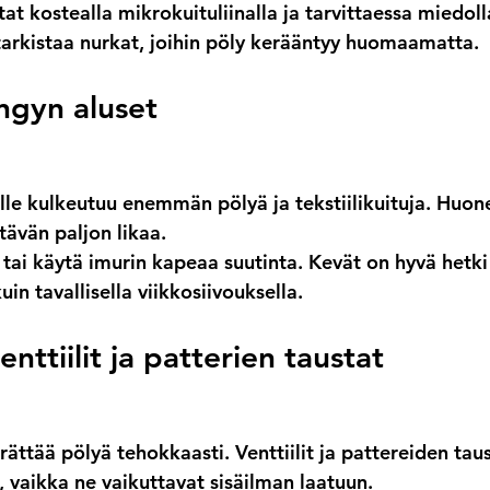
stat kostealla mikrokuituliinalla ja tarvittaessa miedoll
arkistaa nurkat, joihin pöly kerääntyy huomaamatta.
ngyn aluset
lle kulkeutuu enemmän pölyä ja tekstiilikuituja. Huone
ttävän paljon likaa.
 tai käytä imurin kapeaa suutinta. Kevät on hyvä hetk
in tavallisella viikkosiivouksella.
nttiilit ja patterien taustat
rrättää pölyä tehokkaasti. Venttiilit ja pattereiden taus
vaikka ne vaikuttavat sisäilman laatuun.