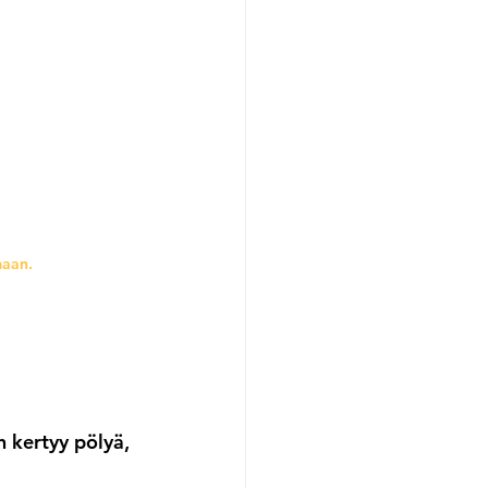
maan.
n kertyy pölyä, 