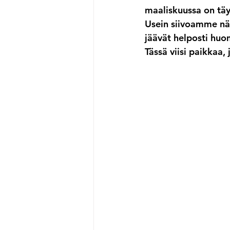
maaliskuussa on täyd
Usein siivoamme näk
jäävät helposti hu
Tässä viisi paikkaa,