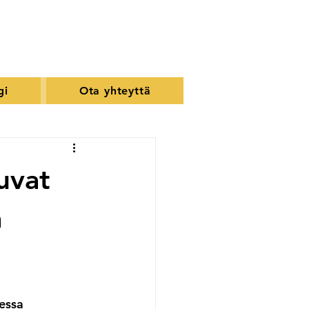
gi
Ota yhteyttä
uvat
a
essa 