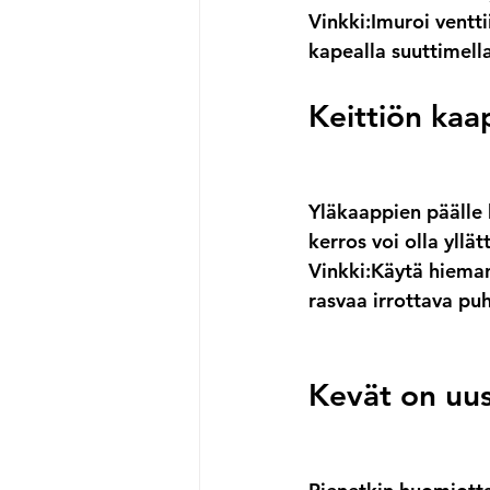
Vinkki:
Imuroi ventti
kapealla suuttimell
Keittiön kaa
Yläkaappien päälle k
kerros voi olla yllä
Vinkki:
Käytä hieman 
rasvaa irrottava pu
Kevät on uus