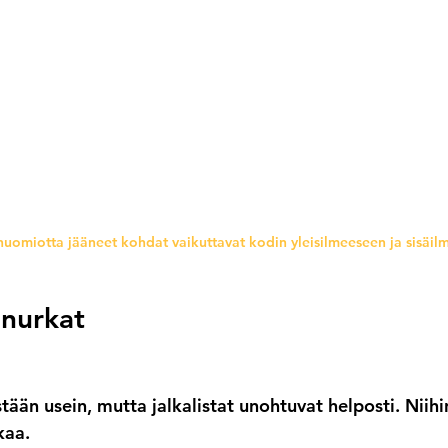
huomiotta jääneet kohdat vaikuttavat kodin yleisilmeeseen ja sisäil
a nurkat
estään usein, mutta jalkalistat unohtuvat helposti. Niihi
kaa.