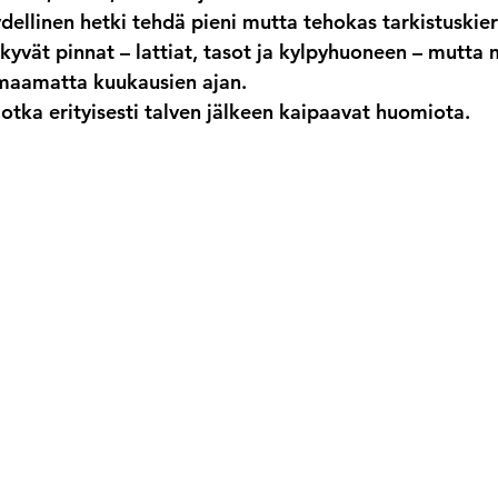
ellinen hetki tehdä pieni mutta tehokas tarkistuskierr
yvät pinnat – lattiat, tasot ja kylpyhuoneen – mutta
omaamatta kuukausien ajan.
 jotka erityisesti talven jälkeen kaipaavat huomiota.