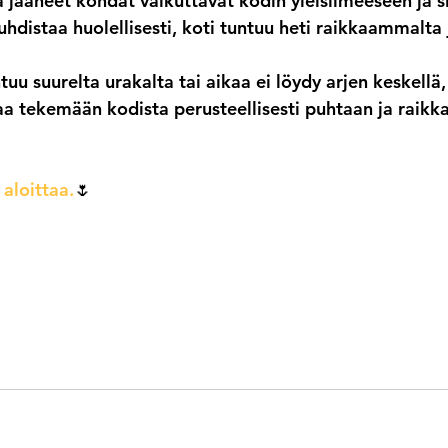
 jääneet kohdat vaikuttavat kodin yleisilmeeseen ja s
uhdistaa huolellisesti, koti tuntuu heti raikkaammalta j
tuu suurelta urakalta tai aikaa ei löydy arjen keskellä,
a tekemään kodista perusteellisesti puhtaan ja raikk
aloittaa.
🌷