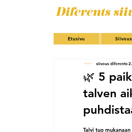
Etusivu
Siivou
siivous diferents
2.
🌿 5 pai
talven ai
puhdista
Talvi tuo mukanaan 