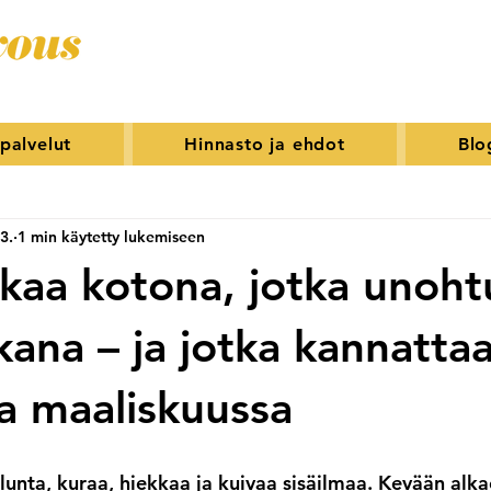
spalvelut
Hinnasto ja ehdot
Blo
3.
1 min käytetty lukemiseen
kkaa kotona, jotka unoht
kana – ja jotka kannatta
a maaliskuussa
lunta, kuraa, hiekkaa ja kuivaa sisäilmaa. Kevään alka