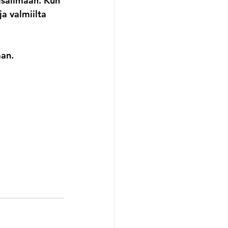
isäilmaan. Kun 
a valmiilta 
 
aan.