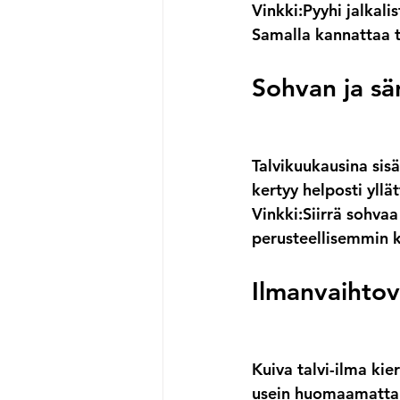
Vinkki:
Pyyhi jalkali
Samalla kannattaa t
Sohvan ja sä
Talvikuukausina sisä
kertyy helposti yllä
Vinkki:
Siirrä sohvaa
perusteellisemmin ku
Ilmanvaihtove
Kuiva talvi-ilma kie
usein huomaamatta, 