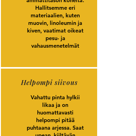
ammattitason koneita.
Hallitsemme eri
materiaalien, kuten
muovin, linoleumin ja
kiven, vaatimat oikeat
pesu- ja
vahausmenetelmät
Helpompi siivous
Vahattu pinta hylkii
likaa ja on
huomattavasti
helpompi pitää
puhtaana arjessa. Saat
upean, kiiltävän