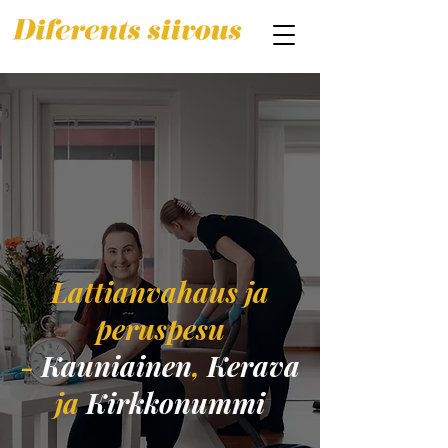
Lattianvahaus ja
peruspesu
-
Kauniainen
,
Kerava
ja
Kirkkonummi