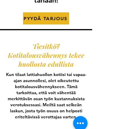
tänään!
PYYDÄ TARJOUS
Tiesitkö?
Kotitalousvähennys tekee
huollosta edullista
Kun tilaat lattiahuollon kotiisi tai vapaa-
ajan asunnollesi, olet oikeutettu
kotitalousvähennykseen. Tämä
tarkoittaa, että voit vähentää
merkittävän osan työn kustannuksista
verotuksessasi. Meiltä saat selkeän
laskun, josta työn osuus on helposti
eriteltävissä verottajaa varten.