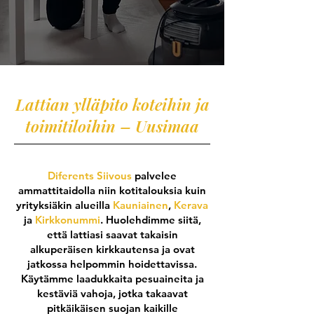
Lattian ylläpito koteihin ja
toimitiloihin – Uusimaa
Diferents Siivous
palvelee
ammattitaidolla niin kotitalouksia kuin
yrityksiäkin alueilla
Kauniainen
,
Kerava
ja
Kirkkonummi
. Huolehdimme siitä,
että lattiasi saavat takaisin
alkuperäisen kirkkautensa ja ovat
jatkossa helpommin hoidettavissa.
Käytämme laadukkaita pesuaineita ja
kestäviä vahoja, jotka takaavat
pitkäikäisen suojan kaikille