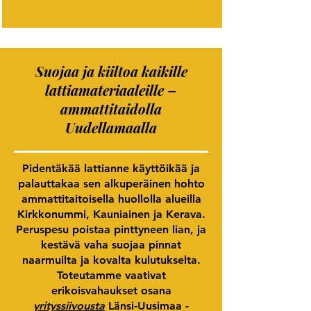
Suojaa ja kiiltoa kaikille
lattiamateriaaleille –
ammattitaidolla
Uudellamaalla
Pidentäkää lattianne käyttöikää ja
palauttakaa sen alkuperäinen hohto
ammattitaitoisella huollolla alueilla
Kirkkonummi, Kauniainen ja Kerava.
Peruspesu poistaa pinttyneen lian, ja
kestävä vaha suojaa pinnat
naarmuilta ja kovalta kulutukselta.
Toteutamme vaativat
erikoisvahaukset osana
yrityssiivousta
Länsi-Uusimaa -