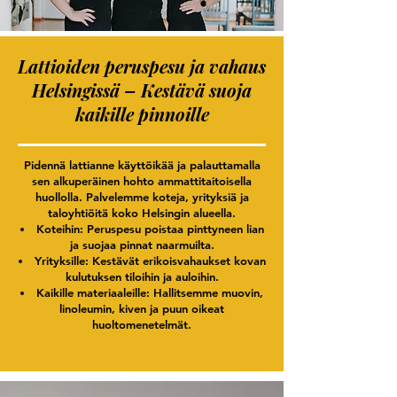
Lattioiden peruspesu ja vahaus
Helsingissä – Kestävä suoja
kaikille pinnoille
Pidennä lattianne käyttöikää ja palauttamalla
sen alkuperäinen hohto ammattitaitoisella
huollolla. Palvelemme koteja, yrityksiä ja
taloyhtiöitä koko Helsingin alueella.
Koteihin: Peruspesu poistaa pinttyneen lian
ja suojaa pinnat naarmuilta.
Yrityksille: Kestävät erikoisvahaukset kovan
kulutuksen tiloihin ja auloihin.
Kaikille materiaaleille: Hallitsemme muovin,
linoleumin, kiven ja puun oikeat
huoltomenetelmät.