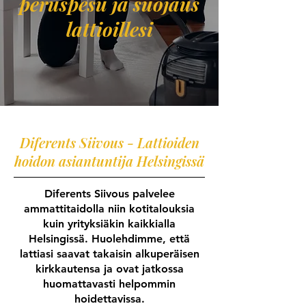
peruspesu ja suojaus
lattioillesi
Diferents Siivous - Lattioiden
hoidon asiantuntija Helsingissä
Diferents Siivous palvelee
ammattitaidolla niin kotitalouksia
kuin yrityksiäkin kaikkialla
Helsingissä. Huolehdimme, että
lattiasi saavat takaisin alkuperäisen
kirkkautensa ja ovat jatkossa
huomattavasti helpommin
hoidettavissa.