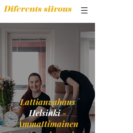
Lattianvahaus
Helsinki
-
Ammattimainen