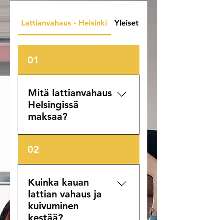
Lattianvahaus - Helsinki
Yleiset siivouksen kysymykse
01
Mitä lattianvahaus
Helsingissä
maksaa?
Hinta määräytyy lattian
02
pinta-alan, materiaalin ja
tarvittavien vahakerrosten
mukaan. Tarjoamme
Kuinka kauan
Helsingin alueella ilmaiset
lattian vahaus ja
arviokäynnit, joiden
kuivuminen
perusteella laskemme
kestää?