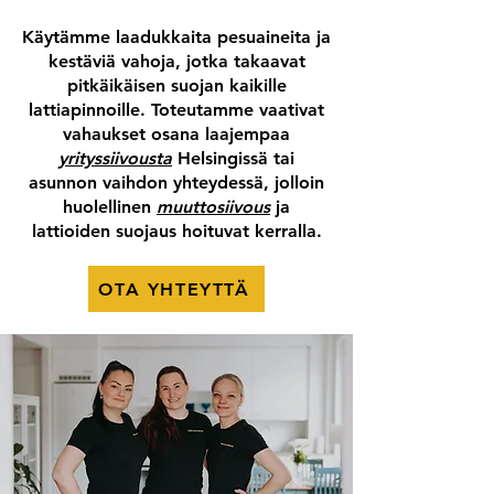
Käytämme laadukkaita pesuaineita ja
kestäviä vahoja, jotka takaavat
pitkäikäisen suojan kaikille
lattiapinnoille. Toteutamme vaativat
vahaukset osana laajempaa
yrityssiivousta
Helsingissä tai
asunnon vaihdon yhteydessä, jolloin
huolellinen
muuttosiivous
ja
lattioiden suojaus hoituvat kerralla.
OTA YHTEYTTÄ