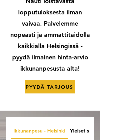
Nauti loistavasta
lopputuloksesta ilman
vaivaa. Palvelemme
nopeasti ja ammattitaidolla
kaikkialla Helsingissä -
pyydä ilmainen hinta-arvio
ikkunanpesusta alta!
PYYDÄ TARJOUS
Ikkunanpesu - Helsinki
Yleiset siivouksen kysymykset