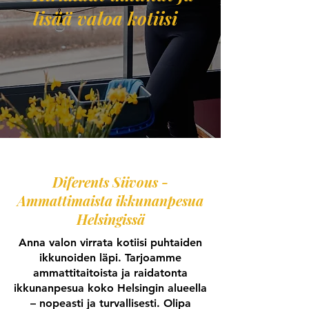
lisää valoa kotiisi
Diferents Siivous -
Ammattimaista ikkunanpesua
Helsingissä
Anna valon virrata kotiisi puhtaiden
ikkunoiden läpi. Tarjoamme
ammattitaitoista ja raidatonta
ikkunanpesua koko Helsingin alueella
– nopeasti ja turvallisesti. Olipa