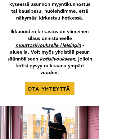
kyseessä asunnon myyntikunnostus
tai kausipesu, huolehdimme, että
näkymäsi kirkastuu hetkessä.
Ikkunoiden kirkastus on viimeinen
silaus onnistuneelle
muuttosiivoukselle Helsingin
-
alueella. Voit myös yhdistää pesun
säännölliseen
kotisiivoukseen
, jolloin
kotisi pysyy raikkaana ympäri
vuoden.
OTA YHTEYTTÄ