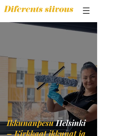
Ikkunanpesu
Helsinki
– Kirkkaat ikkunat ja