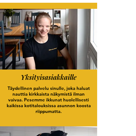
kotitalousvähennyksen
piiriin. Tämä tarkoittaa,
että voit vähentää
huomattavan osan työn
hinnasta suoraan
verotuksessasi.
Yksityisasiakkaille
Täydellinen palvelu sinulle, joka haluat
nauttia kirkkaista näkymistä ilman
vaivaa. Pesemme ikkunat huolellisesti
kaikissa kotitalouksissa asunnon koosta
riippumatta.