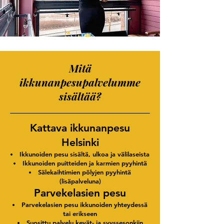
Mitä
ikkunanpesupalvelumme
sisältää?
Kattava ikkunanpesu
Helsinki
Ikkunoiden pesu sisältä, ulkoa ja välilaseista
Ikkunoiden puitteiden ja karmien pyyhintä
Sälekaihtimien pölyjen pyyhintä
(lisäpalveluna)
Parvekelasien pesu
Parvekelasien pesu ikkunoiden yhteydessä
tai erikseen
Suosittu palvelu kevät- ja syyssesonkiin